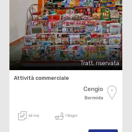
Tratt. riservata
Attività commerciale
Cengio
Bormida
62 mq
1 Bagni