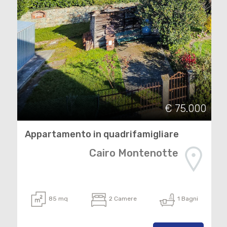
€ 75.000
Appartamento in quadrifamigliare
Cairo Montenotte
85 mq
2 Camere
1 Bagni