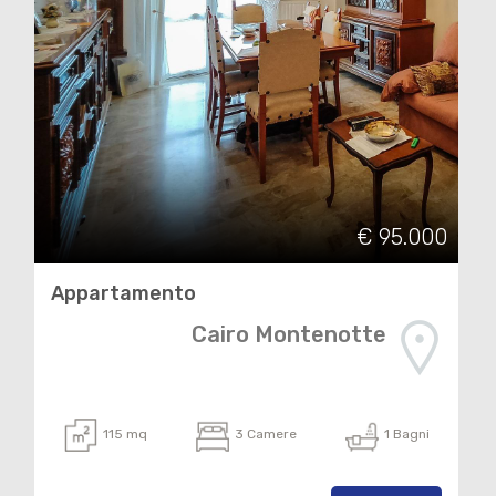
€ 95.000
Appartamento
Cairo Montenotte
115 mq
3 Camere
1 Bagni