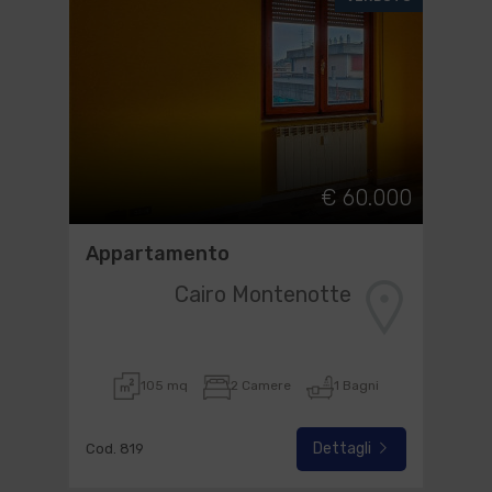
€ 60.000
Appartamento
Cairo Montenotte
105 mq
2 Camere
1 Bagni
Dettagli
Cod. 819