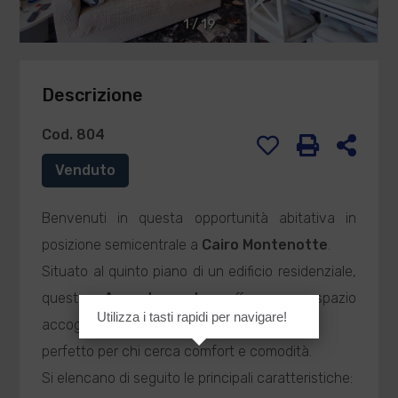
1
/
19
Descrizione
Cod. 804
Venduto
Benvenuti in questa opportunità abitativa in
posizione semicentrale a
Cairo Montenotte
.
Situato al quinto piano di un edificio residenziale,
questo
Appartamento
offre uno spazio
Utilizza i tasti rapidi per navigare!
accogliente e funzionale,
perfetto per chi cerca comfort e comodità.
Si elencano di seguito le principali caratteristiche: