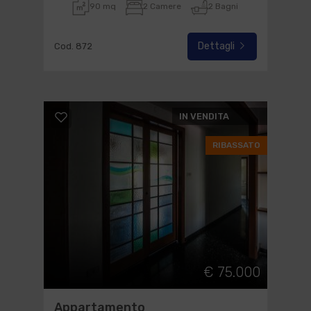
90 mq
2 Camere
2 Bagni
Dettagli
Cod. 872
IN VENDITA
RIBASSATO
€ 75.000
Appartamento