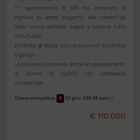
P.1. appartamento di 108 mq. composto di
ingresso su ampio soggiorno, due camere da
letto, cucina abitabile, bagno e balcone tutto
ristrutturato.
Entrambe gli alloggi sono accessoriati da cantina
e garage.
La proprietà comprende anche un appezzamento
di terreno di mq.895 con edificabilità
commerciale.
Classe energetica
:
G
EP glnr
: 228.98 kwh/㎡
€ 110.000