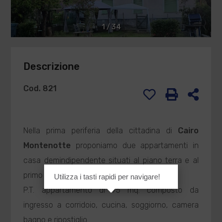
1
/
34
Descrizione
Cod. 821
Nella prima periferia della cittadina di
Cairo
Montenotte
proponiamo due appartamenti in
casa demindipendente situati al piano terra e al
primo piano.
Utilizza i tasti rapidi per navigare!
P.T. appartamento di 75 mq. composto da
ingresso a corridoio, cucina, soggiorno, camera
bagno e ripostiglio.