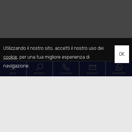
Utilizzando il nostro sito, accetti il nostro uso dei
OK
cookie
, per una tua migliore esperienza di
navigazione.
MENU
RICERCA
CHIAMACI
SCRIVICI
WHATSAPP
Codice
Home
Contratto
L'Agenzia