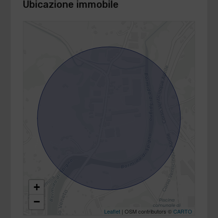
Ubicazione immobile
+
−
Leaflet
| OSM contributors ©
CARTO