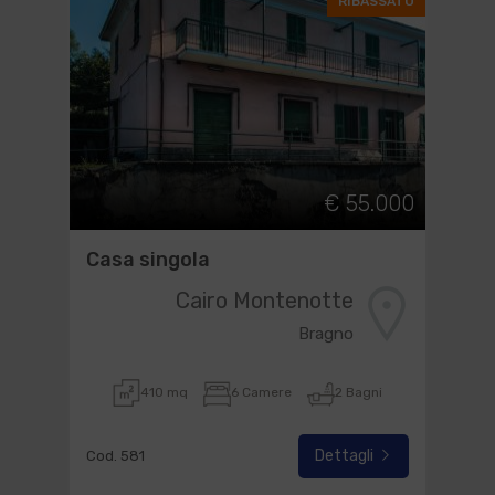
RIBASSATO
€ 55.000
Casa singola
Cairo Montenotte
Bragno
410 mq
6 Camere
2 Bagni
Dettagli
Cod. 581