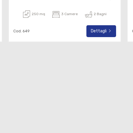
250 mq
3 Camere
2 Bagni
Dettagli
Cod. 649