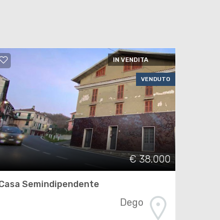
IN VENDITA
VENDUTO
€ 38.000
Casa Semindipendente
Dego