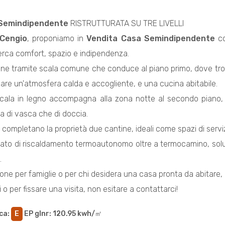
Semindipendente
RISTRUTTURATA SU TRE LIVELLI
Cengio
, proponiamo in
Vendita
Casa Semindipendente
co
cerca comfort, spazio e indipendenza.
ene tramite scala comune che conduce al piano primo, dove tr
eare un'atmosfera calda e accogliente, e una cucina abitabile.
cala in legno accompagna alla zona notte al secondo piano
a di vasca che di doccia.
 completano la proprietà due cantine, ideali come spazi di servi
tato di riscaldamento termoautonomo oltre a termocamino, soluz
.
one per famiglie o per chi desidera una casa pronta da abitare, 
 o per fissare una visita, non esitare a contattarci!
ca
:
E
EP glnr
: 120.95 kwh/㎡