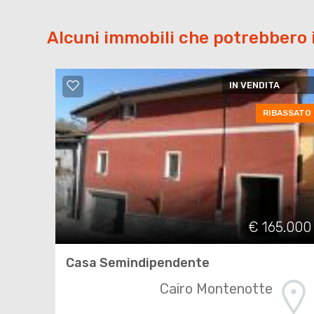
Alcuni immobili che potrebbero 
IN VENDITA
RIBASSATO
€ 165.000
Casa Semindipendente
Cairo Montenotte