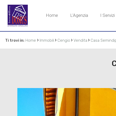
Home
L'Agenzia
I Servizi
›
›
›
›
Ti trovi in:
Home
Immobili
Cengio
Vendita
Casa Semindi
C