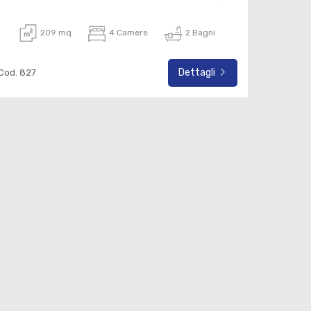
209 mq
4 Camere
2 Bagni
Dettagli
Cod. 827