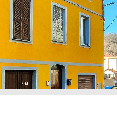
1
/
14