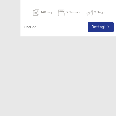
140 mq
3 Camere
2 Bagni
Dettagli
Cod. 33