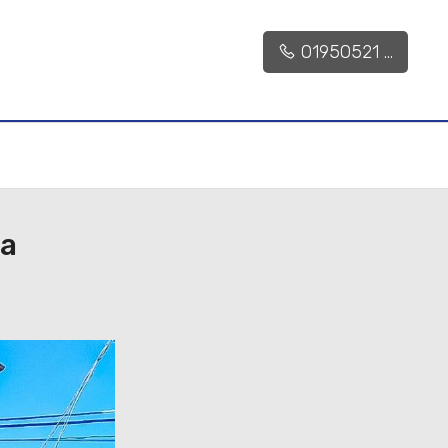
01950521 ...
ta