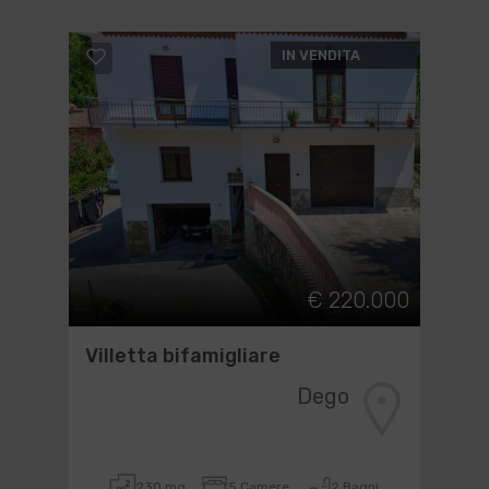
IN VENDITA
€ 220.000
Villetta bifamigliare
Dego
230 mq
5 Camere
2 Bagni