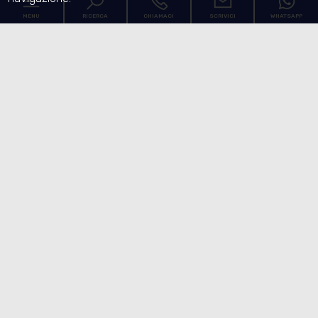
MENU
RICERCA
CHIAMACI
SCRIVICI
WHATSAPP
Codice
Home
Contratto
L'Agenzia
Qualsiasi
Vendita
I Servizi
Scegli dove cercare
Le nostre proposte
[+]
Dove siamo
Contatti
Tipologia -
multiscelta
Qualsiasi
Residenziali
Commerciali