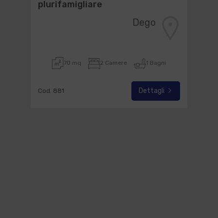
plurifamigliare
Dego
70 mq
2 Camere
1 Bagni
Dettagli
Cod. 881