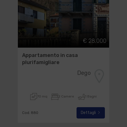
€ 28.000
Appartamento in casa
plurifamigliare
Dego
70 mq
2 Camere
1 Bagni
Dettagli
Cod. 880