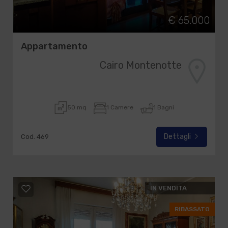
€ 65.000
Appartamento
Cairo Montenotte
50 mq
1 Camere
1 Bagni
Dettagli
Cod. 469
IN VENDITA
RIBASSATO