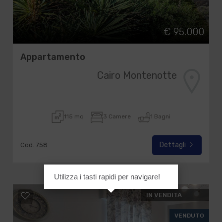
€ 95.000
Appartamento
Cairo Montenotte
115 mq
3 Camere
1 Bagni
Dettagli
Cod. 758
Utilizza i tasti rapidi per navigare!
IN VENDITA
VENDUTO