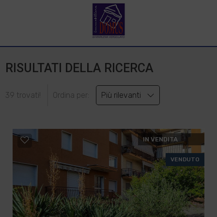
RISULTATI DELLA RICERCA
39 trovati!
Ordina per:
Più rilevanti
IN VENDITA
VENDUTO