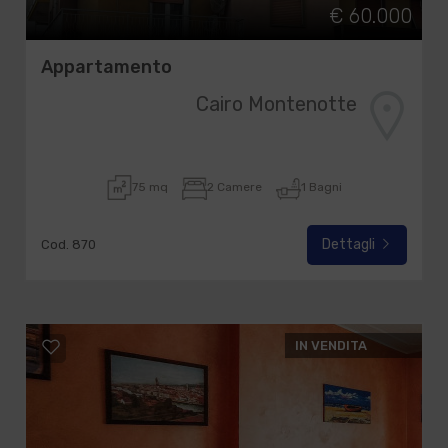
€ 60.000
Appartamento
Cairo Montenotte
75 mq
2 Camere
1 Bagni
Dettagli
Cod. 870
IN VENDITA