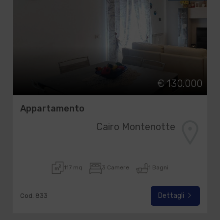
€ 130.000
Appartamento
Cairo Montenotte
117 mq
3 Camere
1 Bagni
Dettagli
Cod. 833