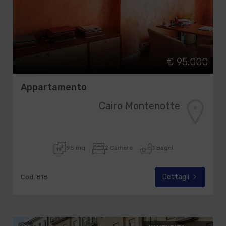
€ 95.000
Appartamento
Cairo Montenotte
95 mq
2 Camere
1 Bagni
Dettagli
Cod. 818