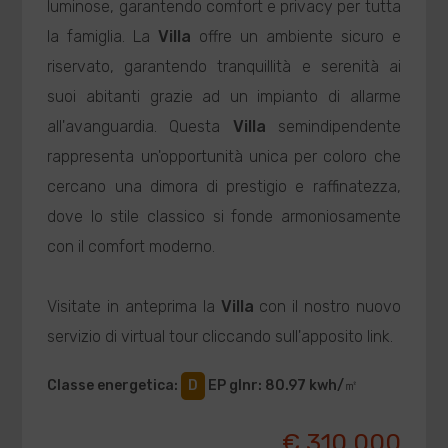
luminose, garantendo comfort e privacy per tutta
la famiglia. La
Villa
offre un ambiente sicuro e
riservato, garantendo tranquillità e serenità ai
suoi abitanti grazie ad un impianto di allarme
all'avanguardia. Questa
Villa
semindipendente
rappresenta un'opportunità unica per coloro che
cercano una dimora di prestigio e raffinatezza,
dove lo stile classico si fonde armoniosamente
con il comfort moderno.
Visitate in anteprima la
Villa
con il nostro nuovo
servizio di virtual tour cliccando sull'apposito link.
Classe energetica
:
D
EP glnr
: 80.97 kwh/㎡
€ 310.000