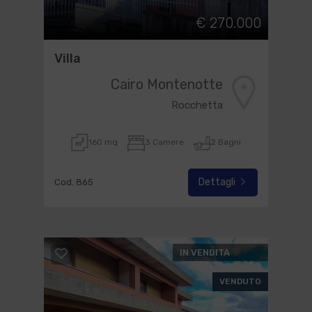
€ 270.000
Villa
Cairo Montenotte
Rocchetta
160 mq
3 Camere
2 Bagni
Dettagli
Cod. 865
IN VENDITA
VENDUTO