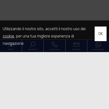
Utilizzando il nostro sito, accetti il nostro uso dei
OK
cookie
, per una tua migliore esperienza di
navigazione.
MENU
RICERCA
CHIAMACI
SCRIVICI
WHATSAPP
Codice
Home
Contratto
L'Agenzia
Qualsiasi
Vendita
I Servizi